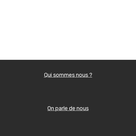
accompagnées
Appelez-nous
gratuitement : 01
83 81 67 85
Qui sommes nous ?
On parle de nous