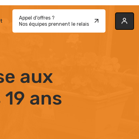
Appel d'offres ?
t
Button
Nos équipes prennent le relais
Text
se aux
 19 ans