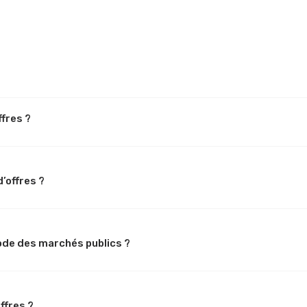
fres ?
d’offres ?
Code des marchés publics ?
ffres ?