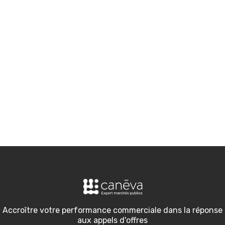
d’offres ?
Comment trouver un
expert en appel d’offres ?
Comment trouver de l’aide
pour un appel d’offres ?
Accroître votre performance commerciale dans la réponse
aux appels d'offres