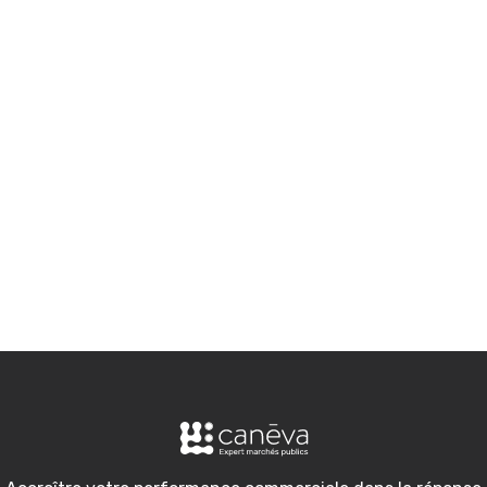
performance commerciale ? Vous avez
besoin d'aide sur un appel d'offres ? Quel
que soit votre situation contactez-nous !
Par email
Par téléphone