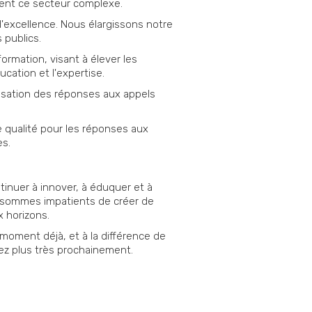
rdent ce secteur complexe.
excellence. Nous élargissons notre
 publics.
rmation, visant à élever les
ation et l'expertise.
lisation des réponses aux appels
e qualité pour les réponses aux
es.
inuer à innover, à éduquer et à
us sommes impatients de créer de
x horizons.
g moment déjà, et à la différence de
rez plus très prochainement.