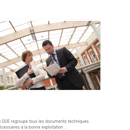
OE (Dossier des Ouvrages
xécutés) : un document
ndispensable en fin de chantier
e DOE regroupe tous les documents techniques
cessaires à la bonne exploitation ...