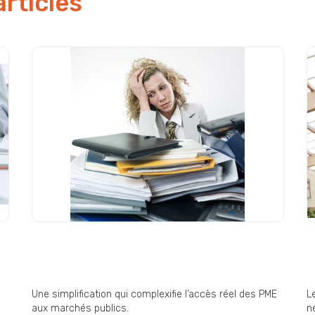
articles
Commande publique : « une
D
simplification pas si
E
simplificatrice » ?
i
Une simplification qui complexifie l’accès réel des PME
L
aux marchés publics.
né