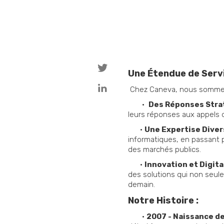
Une Étendue de Servi
Chez Caneva, nous sommes 
•
Des Réponses Stra
leurs réponses aux appels d
•
Une Expertise Divers
informatiques, en passant p
des marchés publics.
•
Innovation et Digital
des solutions qui non seul
demain.
Notre Histoire :
•
2007 - Naissance de