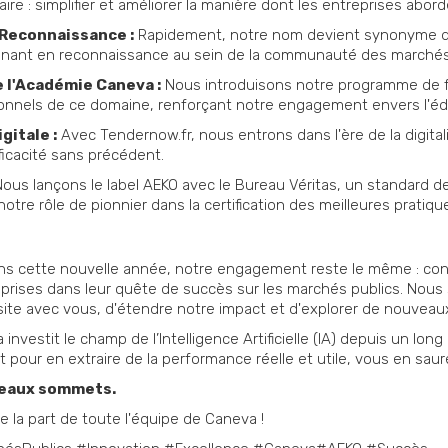
ire : simplifier et améliorer la manière dont les entreprises abo
 Reconnaissance :
Rapidement, notre nom devient synonyme d'
gnant en reconnaissance au sein de la communauté des marchés
 l'Académie Caneva :
Nous introduisons notre programme de fo
nels de ce domaine, renforçant notre engagement envers l'éduc
gitale :
Avec Tendernow.fr, nous entrons dans l'ère de la digita
ficacité sans précédent.
Nous lançons le label AEKO avec le Bureau Véritas, un standard d
notre rôle de pionnier dans la certification des meilleures pratiqu
s cette nouvelle année, notre engagement reste le même : cont
treprises dans leur quête de succès sur les marchés publics. No
site avec vous, d'étendre notre impact et d'explorer de nouveau
investit le champ de l’Intelligence Artificielle (IA) depuis un lon
pour en extraire de la performance réelle et utile, vous en sau
veaux sommets.
la part de toute l'équipe de Caneva !