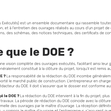
 Exécutés) est un ensemble documentaire qui rassemble toutes 
n, et à l'entretien des ouvrages réalisés au cours d'un projet de 
ans, des schémas, des notices techniques, des certificats de co
e que le DOE ?
ne vision complète des ouvrages exécutés, facilitant ainsi leur ge
néralement constitué à la clôture du projet, lorsqu'il est remis a
OE ?
La responsabilité de la rédaction du DOE incombe généralemen
porté le marché public de construction. L'entrepreneur en charge
dacteur du DOE. Il doit s'assurer que le dossier est conforme a
gé le DOE ?
La rédaction du DOE intervient à la fin du projet, plu
s travaux. La période de rédaction du DOE coïncide avec la clôtur
ormelle des ouvrages par le maître d'ouvrage. La réception défini
, y compris le maître d'ouvrage et l'entrepreneur, s'assurent que