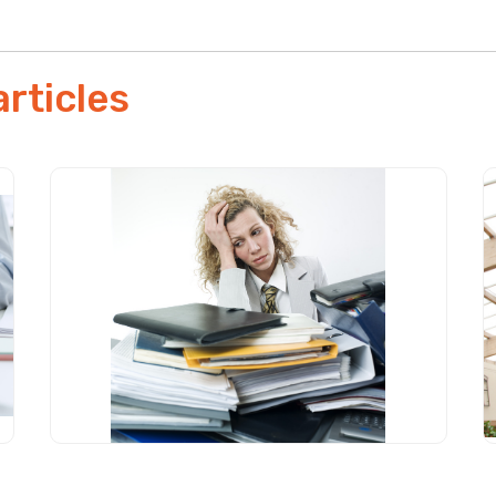
articles
Commande publique : « une
D