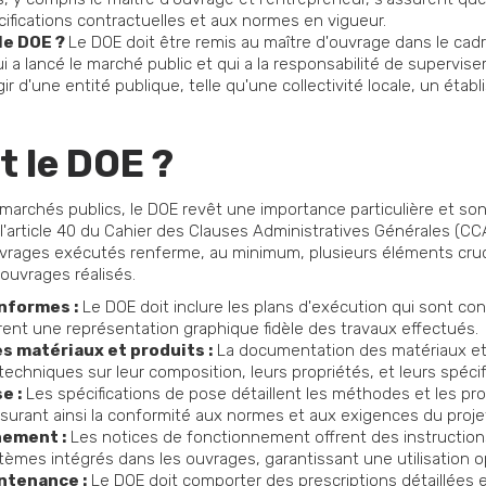
fications contractuelles et aux normes en vigueur.
 le DOE ?
Le DOE doit être remis au maître d'ouvrage dans le cad
ui a lancé le marché public et qui a la responsabilité de supervise
gir d'une entité publique, telle qu'une collectivité locale, un éta
t le DOE ?
 marchés publics, le DOE revêt une importance particulière et so
 l'article 40 du Cahier des Clauses Administratives Générales (C
vrages exécutés renferme, au minimum, plusieurs éléments cruci
 ouvrages réalisés.
nformes :
Le DOE doit inclure les plans d'exécution qui sont con
rent une représentation graphique fidèle des travaux effectués.
s matériaux et produits :
La documentation des matériaux et p
techniques sur leur composition, leurs propriétés, et leurs spécifi
e :
Les spécifications de pose détaillent les méthodes et les proc
surant ainsi la conformité aux normes et aux exigences du proje
nement :
Les notices de fonctionnement offrent des instructions c
èmes intégrés dans les ouvrages, garantissant une utilisation o
ntenance :
Le DOE doit comporter des prescriptions détaillées