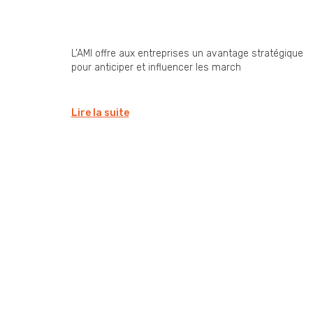
(AMI) : une opportunité
stratégique encore sous-
exploitée par les entreprise
L’AMI offre aux entreprises un avantage stratégique
pour anticiper et influencer les march
Lire la suite