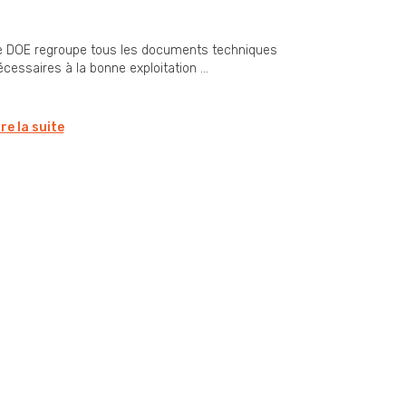
xécutés) : un document
ndispensable en fin de chantier
e DOE regroupe tous les documents techniques
cessaires à la bonne exploitation ...
ire la suite