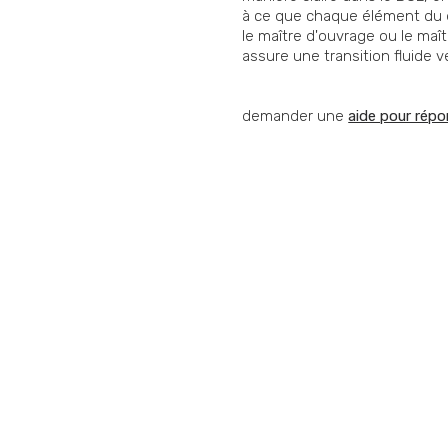
à ce que chaque élément du do
le maître d'ouvrage ou le maî
assure une transition fluide 
demander une
aide pour répo
Vous souhaitez nous
Vous vous posez une question ? Vous avez bes
performance commerciale ? Vous avez besoin d
d'offres ? Quel que soit votre situation contact