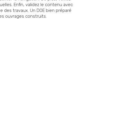
lles. Enfin, validez le contenu avec
ive des travaux. Un DOE bien préparé
des ouvrages construits.
mail
Par téléphone