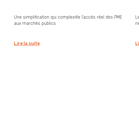
simplification pas si
E
simplificatrice » ?
i
Une simplification qui complexifie l’accès réel des PME
L
aux marchés publics.
né
Lire la suite
L