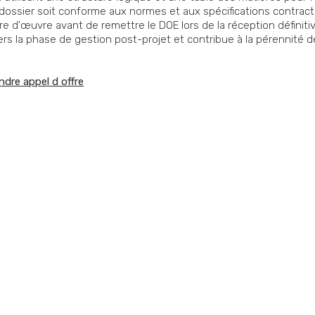
ssier soit conforme aux normes et aux spécifications contractue
tre d'œuvre avant de remettre le DOE lors de la réception définit
vers la phase de gestion post-projet et contribue à la pérennité 
ndre appel d offre
 contacter ?
oin d'optimiser votre
Par e-
'aide sur un appel
ez-nous !