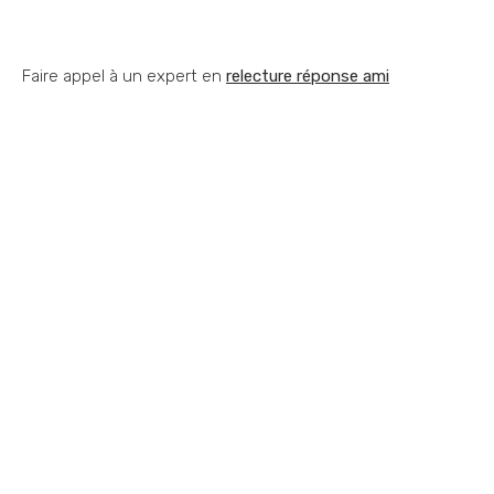
Faire appel à un expert en
relecture réponse ami
Vous souhaitez nous
contacter ?
Vous vous posez une question ? Vous