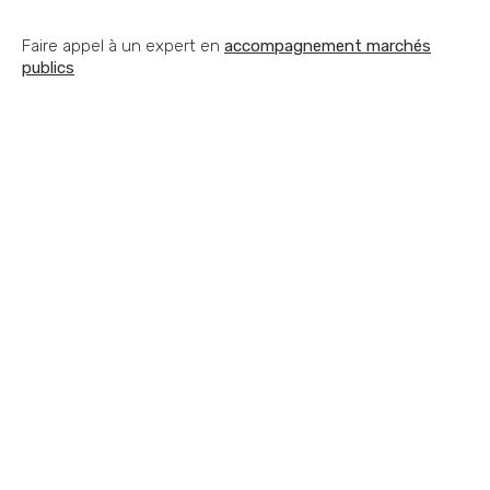
Faire appel à un expert en
accompagnement marchés
publics
Vous souhaitez nous
contacter ?
Vous vous posez une question ? Vous