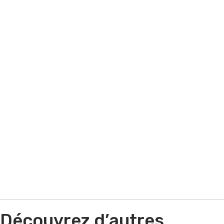
avez besoin d'optimiser votre
performance commerciale ? Vous avez
besoin d'aide sur un appel d'offres ? Quel
que soit votre situation contactez-nous !
Par e-mail
Par téléphone
Découvrez d’autres