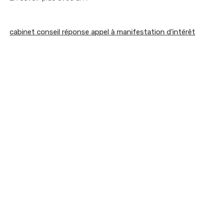
cabinet conseil réponse appel à manifestation d'intérêt
Vous souhaitez nous
contacter ?
Vous vous posez une question ? Vous
avez besoin d'optimiser votre
performance commerciale ? Vous avez
besoin d'aide sur un appel d'offres ? Quel