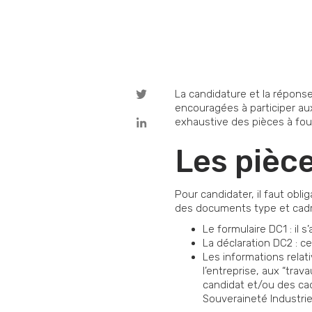
La candidature et la réponse
encouragées à participer aux
exhaustive des pièces à four
Les pièce
Pour candidater, il faut obl
des documents type et cadre
Le formulaire DC1 : il s
La déclaration DC2 : c
Les informations relat
l’entreprise, aux “tra
candidat et/ou des cad
Souveraineté Industrie