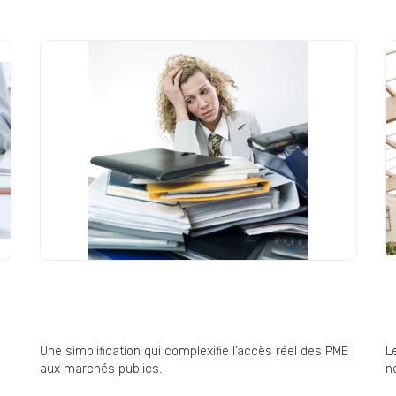
Commande publique : « une
D
simplification pas si
E
simplificatrice » ?
i
Une simplification qui complexifie l’accès réel des PME
L
aux marchés publics.
né