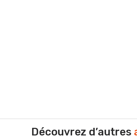
Vous souhaitez nous
Vous vous posez une question ? Vous avez bes
performance commerciale ? Vous avez besoin d
d'offres ? Quel que soit votre situation contact
Découvrez d’autres