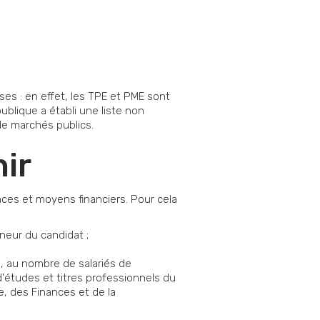
ses : en effet, les TPE et PME sont
ublique a établi une liste non
de marchés publics.
nir
ences et moyens financiers. Pour cela
onneur du candidat ;
s, au nombre de salariés de
d'études et titres professionnels du
e, des Finances et de la