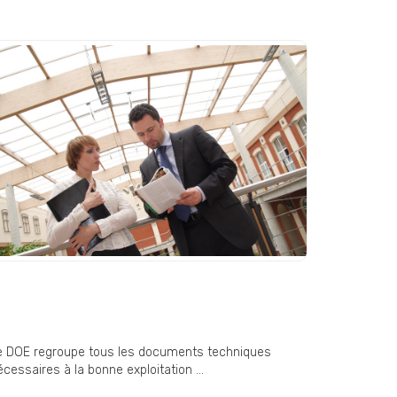
OE (Dossier des Ouvrages
xécutés) : un document
ndispensable en fin de chantier
e DOE regroupe tous les documents techniques
cessaires à la bonne exploitation ...