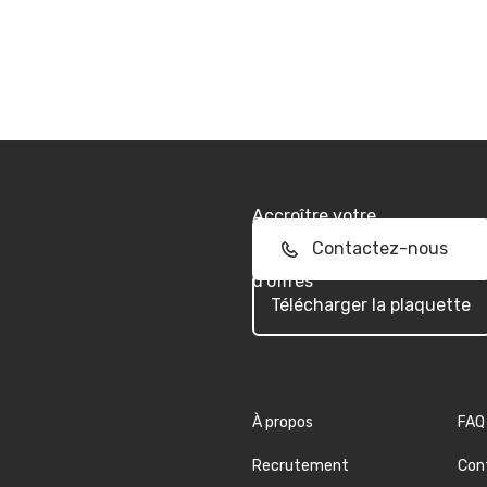
Accroître votre
performance commerciale
Contactez-nous
dans la réponse aux appels
d'offres
Télécharger la plaquette
À propos
FAQ
Recrutement
Con