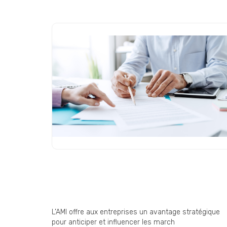
Appel à Manifestation d’Intérêt
(AMI) : une opportunité
stratégique encore sous-
exploitée par les entreprise
L’AMI offre aux entreprises un avantage stratégique
pour anticiper et influencer les march