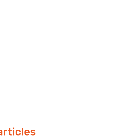
 contacter ?
oin d'optimiser votre
Par e-
'aide sur un appel
ez-nous !
articles