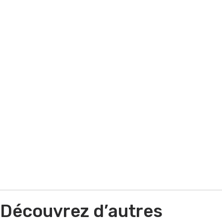
performance commerciale ? Vous avez
besoin d'aide sur un appel d'offres ? Quel
que soit votre situation contactez-nous !
Par e-mail
Par téléphone
Découvrez d’autres