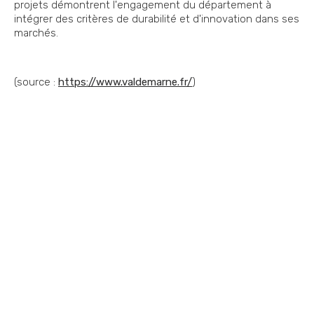
projets démontrent l'engagement du département à
intégrer des critères de durabilité et d'innovation dans ses
marchés.
(source :
https://www.valdemarne.fr/
)
Vous souhaitez nous
contacter ?
Vous vous posez une question ? Vous
avez besoin d'optimiser votre