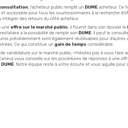
 consultation
, l’acheteur public remplit un
DUME
acheteur. Ce f
lire et accessible pour tous les soumissionnaires à la recherche d’o
d’y intégrer des retours du côté acheteur.
à une
offre sur le marché public
, il fournit dans son dossier le
prestataire a la possibilité de remplir son
DUME
. Il peut le consul
mis précédemment sont également réutilisables pour d’autres ca
istrées. Ce qui constitue un
gain de temps
considérable.
 candidature sur le marché public, n’hésitez pas à vous faire 
Caneva vous conseille sur les procédures de réponses à une offre
e
DUME
. Notre équipe reste à votre écoute et vous aiguille pour
 contacter ?