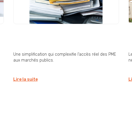
Commande publique : « une
D
simplification pas si
E
simplificatrice » ?
i
Une simplification qui complexifie l’accès réel des PME
L
aux marchés publics.
né
Lire la suite
L