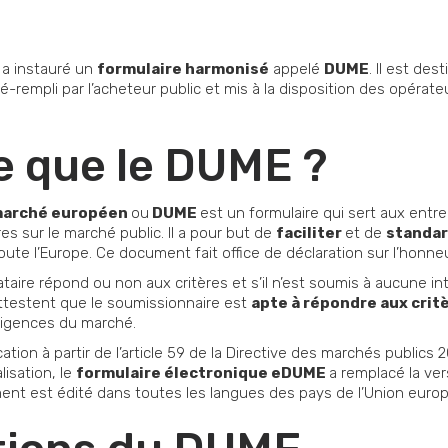
a instauré un
formulaire harmonisé
appelé
DUME
. Il est de
pré-rempli par l’acheteur public et mis à la disposition des opérate
e que le DUME ?
marché européen
ou
DUME
est un formulaire qui sert aux entr
es sur le marché public. Il a pour but de
faciliter
et de
standar
te l’Europe. Ce document fait office de déclaration sur l’honneu
ataire répond ou non aux critères et s’il n’est soumis à aucune i
attestent que le soumissionnaire est
apte à répondre aux crit
exigences du marché.
ation à partir de l’article 59 de la Directive des marchés publics
lisation, le
formulaire électronique eDUME
a remplacé la ve
ument est édité dans toutes les langues des pays de l’Union euro