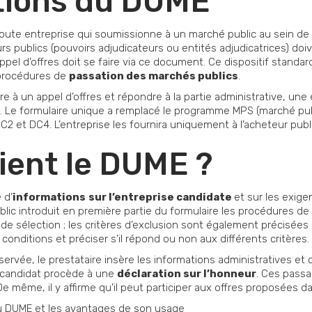
tions du DUME
oute entreprise qui soumissionne à un marché public au sein de
 publics (pouvoirs adjudicateurs ou entités adjudicatrices) doive
pel d’offres doit se faire via ce document. Ce dispositif standa
procédures de
passation des marchés publics
.
e à un appel d’offres et répondre à la partie administrative, une 
. Le formulaire unique a remplacé le programme MPS (marché publ
2 et DC4. L’entreprise les fournira uniquement à l’acheteur publi
ient le DUME ?
 d’
informations
sur l’entreprise candidate
et sur les exige
blic introduit en première partie du formulaire les procédures d
 de sélection ; les critères d’exclusion sont également précisées 
conditions et préciser s’il répond ou non aux différents critères.
réservée, le prestataire insère les informations administratives e
le candidat procède à une
déclaration sur l’honneur
. Ces passa
 même, il y affirme qu’il peut participer aux offres proposées d
 du DUME et les avantages de son usage