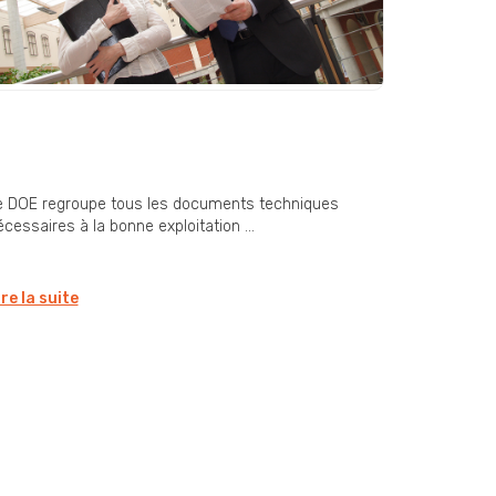
OE (Dossier des Ouvrages
xécutés) : un document
ndispensable en fin de chantier
e DOE regroupe tous les documents techniques
cessaires à la bonne exploitation ...
ire la suite