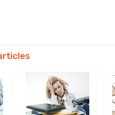
oin d'optimiser votre
Par e-
'aide sur un appel
ez-nous !
articles