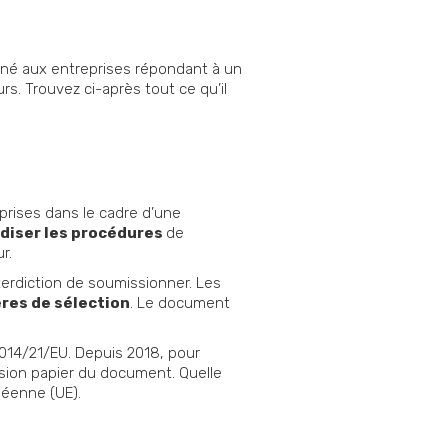
stiné aux entreprises répondant à un
urs. Trouvez ci-après tout ce qu’il
eprises dans le cadre d’une
diser les procédures
de
r.
nterdiction de soumissionner. Les
ères de sélection
. Le document
 2014/21/EU. Depuis 2018, pour
rsion papier du document. Quelle
péenne (UE).