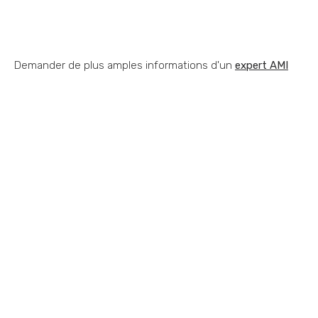
Demander de plus amples informations d'un
expert AMI
Vous souhaitez nous
contacter ?
Vous vous posez une question ? Vous
avez besoin d'optimiser votre
performance commerciale ? Vous avez