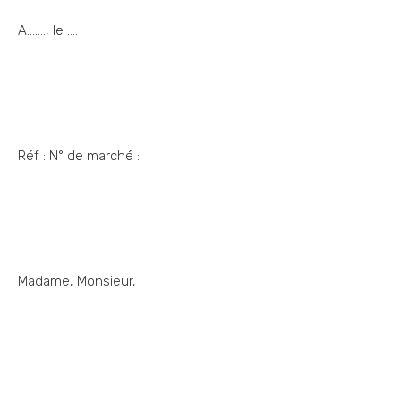
A……., le ….
Réf : N° de marché :
Madame, Monsieur,