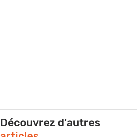
besoin d'aide sur un appel d'offres ? Quel
que soit votre situation contactez-nous !
Par e-mail
Par téléphone
Découvrez d’autres
articles