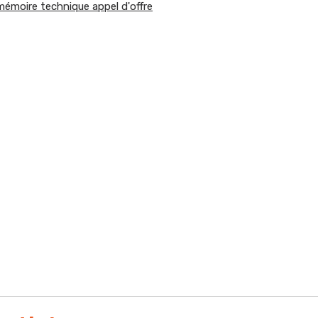
mémoire technique appel d'offre
 contacter ?
oin d'optimiser votre
Par e-
'aide sur un appel
ez-nous !