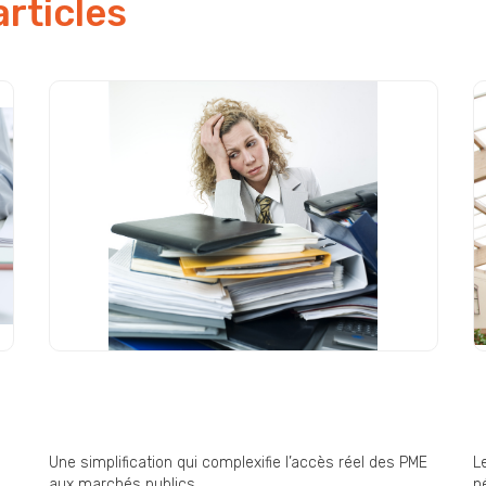
articles
Commande publique : « une
D
simplification pas si
E
simplificatrice » ?
i
Une simplification qui complexifie l’accès réel des PME
L
aux marchés publics.
né