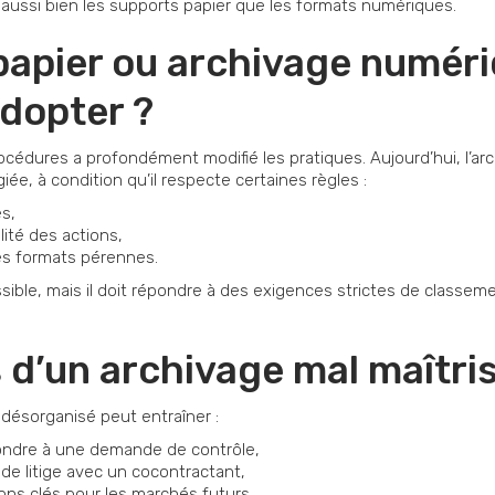
ussi bien les supports papier que les formats numériques.
apier ou archivage numériq
adopter ?
océdures a profondément modifié les pratiques. Aujourd’hui, l’ar
ée, à condition qu’il respecte certaines règles :
s,
lité des actions,
s formats pérennes.
ssible, mais il doit répondre à des exigences strictes de classem
 d’un archivage mal maîtri
 désorganisé peut entraîner :
pondre à une demande de contrôle,
 de litige avec un cocontractant,
ons clés pour les marchés futurs.