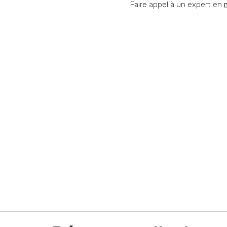
Faire appel à un expert en
Vous souhaitez nous
Vous vous posez une question ? Vous avez bes
performance commerciale ? Vous avez besoin d
d'offres ? Quel que soit votre situation contact