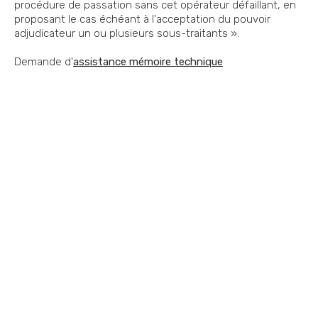
procédure de passation sans cet opérateur défaillant, en
proposant le cas échéant à l'acceptation du pouvoir
adjudicateur un ou plusieurs sous-traitants ».
Demande d'
assistance mémoire technique
Vous souhaitez nous
contacter ?
Vous vous posez une question ? Vous
avez besoin d'optimiser votre
performance commerciale ? Vous avez