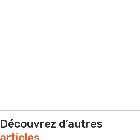
besoin d'aide sur un appel d'offres ? Quel
que soit votre situation contactez-nous !
Par e-mail
Par téléphone
Découvrez d’autres
articles