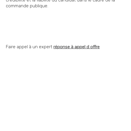
crédibilité et la fiabilité du candidat dans le cadre de la
commande publique.
Faire appel à un expert
réponse à appel d offre
Vous souhaitez nous
contacter ?