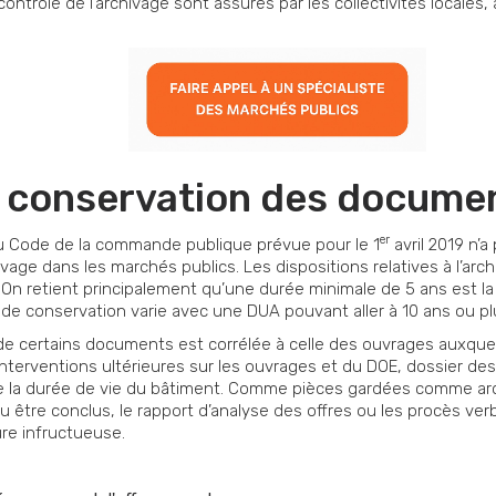
ontrôle de l’archivage sont assurés par les collectivités locales,
 conservation des docume
er
du Code de la commande publique prévue pour le 1
avril 2019 n’
ivage dans les marchés publics. Les dispositions relatives à l’archi
 On retient principalement qu’une durée minimale de 5 ans est l
e de conservation varie avec une DUA pouvant aller à 10 ans ou pl
 de certains documents est corrélée à celle des ouvrages auxquels 
nterventions ultérieures sur les ouvrages et du DOE, dossier de
 la durée de vie du bâtiment. Comme pièces gardées comme archiv
 être conclus, le rapport d’analyse des offres ou les procès verb
re infructueuse.