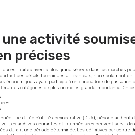
 une activité soumis
en précises
n qui est traitée avec le plus grand sérieux dans les marchés p
ortant des détails techniques et financiers, non seulement en r
rs économiques ayant participé à une procédure de passation de
fférentes catégories de plus ou moins grande importance. On dist
s
aires
s
uée une durée d’utilité administrative (DUA), période au bout de 
ive. Les archives courantes et intermédiaires peuvent servir dan
ées durant une période déterminée. Les définitives par contre d