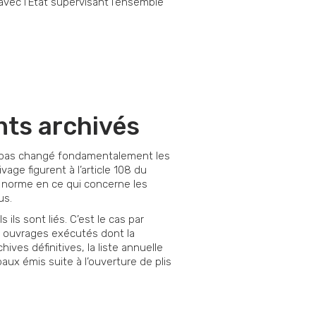
 avec l’Etat supervisant l’ensemble
nts archivés
a pas changé fondamentalement les
vage figurent à l’article 108 du
a norme en ce qui concerne les
us.
ils sont liés. C’est le cas par
s ouvrages exécutés dont la
es définitives, la liste annuelle
aux émis suite à l’ouverture de plis