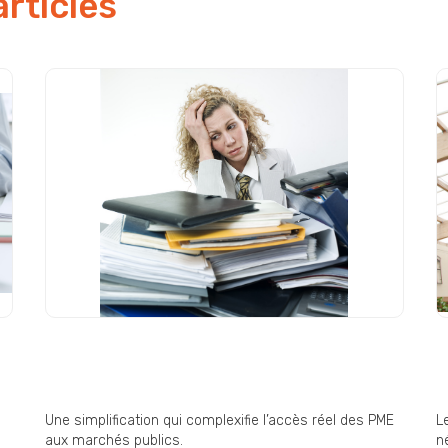
articles
Commande publique : « une
D
simplification pas si
E
simplificatrice » ?
i
Une simplification qui complexifie l’accès réel des PME
L
aux marchés publics.
né