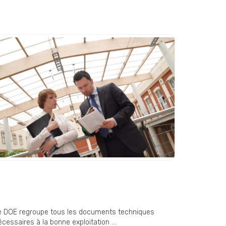
OE (Dossier des Ouvrages
xécutés) : un document
ndispensable en fin de chantier
e DOE regroupe tous les documents techniques
cessaires à la bonne exploitation ...