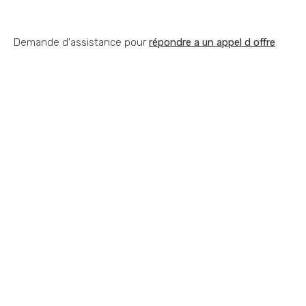
Demande d'assistance pour
répondre a un appel d offre
Vous souhaitez nous
contacter ?
Vous vous posez une question ? Vous
avez besoin d'optimiser votre
performance commerciale ? Vous avez
besoin d'aide sur un appel d'offres ? Quel
que soit votre situation contactez-nous !