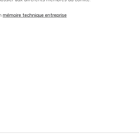
en
mémoire technique entreprise
 contacter ?
oin d'optimiser votre
Par e-
'aide sur un appel
ez-nous !