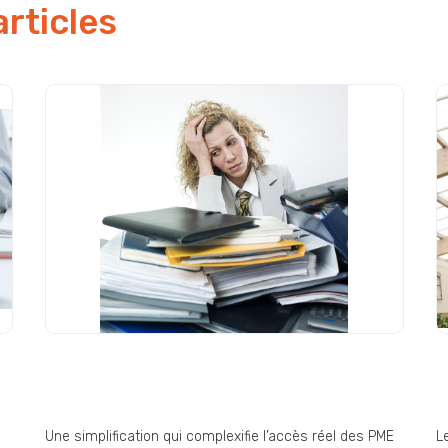
articles
Commande publique : « une
D
simplification pas si
E
simplificatrice » ?
i
Une simplification qui complexifie l’accès réel des PME
L