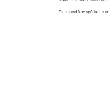
Faire appel à un spécialiste 
Vous souhaitez nous
Vous vous posez une question ? Vous avez bes
performance commerciale ? Vous avez besoin d
d'offres ? Quel que soit votre situation contact