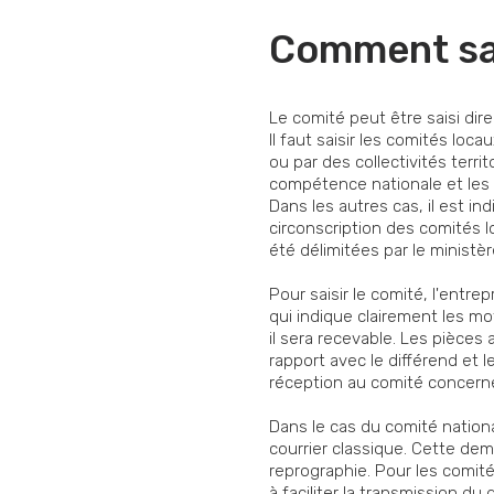
Comment sai
Le comité peut être saisi dire
Il faut saisir les comités loc
ou par des collectivités terr
compétence nationale et les 
Dans les autres cas, il est i
circonscription des comités 
été délimitées par le ministè
Pour saisir le comité, l'en
qui indique clairement les mot
il sera recevable. Les pièces
rapport avec le différend et 
réception au comité concerné
Dans le cas du comité nationa
courrier classique. Cette de
reprographie. Pour les comité
à faciliter la transmission d