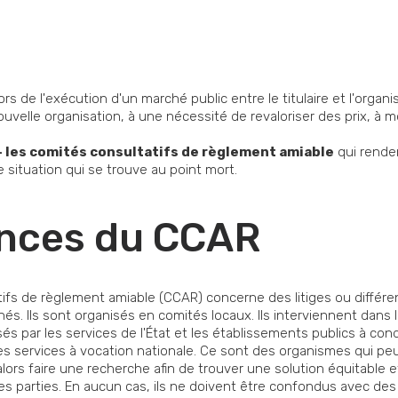
ors de l'exécution d'un marché public entre le titulaire et l'orga
uvelle organisation, à une nécessité de revaloriser des prix, à mo
 les comités consultatifs de règlement amiable
qui renden
situation qui se trouve au point mort.
nces du CCAR
tifs de règlement amiable (CCAR) concerne des litiges ou différ
s. Ils sont organisés en comités locaux. Ils interviennent dans le
s par les services de l'État et les établissements publics à condi
les services à vocation nationale. Ce sont des organismes qui pe
t alors faire une recherche afin de trouver une solution équitable
des parties. En aucun cas, ils ne doivent être confondus avec des