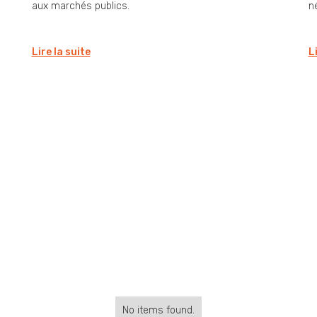
aux marchés publics.
né
Lire la suite
L
No items found.