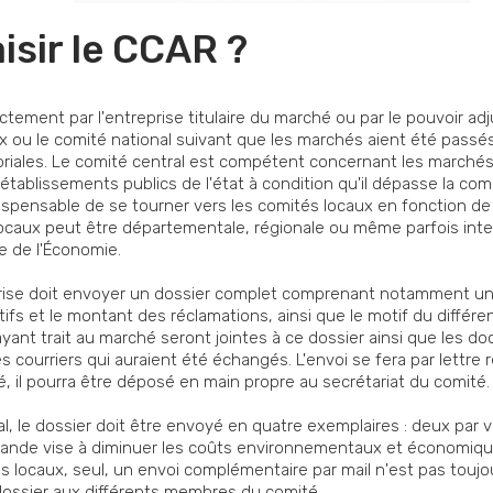
sir le CCAR ?
ctement par l'entreprise titulaire du marché ou par le pouvoir adj
aux ou le comité national suivant que les marchés aient été passés
itoriales. Le comité central est compétent concernant les marchés
établissements publics de l'état à condition qu'il dépasse la co
ndispensable de se tourner vers les comités locaux en fonction de
locaux peut être départementale, régionale ou même parfois inter
re de l'Économie.
treprise doit envoyer un dossier complet comprenant notamment 
ifs et le montant des réclamations, ainsi que le motif du différend.
 ayant trait au marché seront jointes à ce dossier ainsi que les 
les courriers qui auraient été échangés. L'envoi se fera par let
, il pourra être déposé en main propre au secrétariat du comité.
l, le dossier doit être envoyé en quatre exemplaires : deux par 
mande vise à diminuer les coûts environnementaux et économique
s locaux, seul, un envoi complémentaire par mail n'est pas toujou
u dossier aux différents membres du comité.