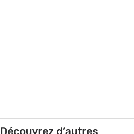
avez besoin d'optimiser votre
performance commerciale ? Vous avez
besoin d'aide sur un appel d'offres ? Quel
que soit votre situation contactez-nous !
Par e-mail
Par téléphone
Découvrez d’autres