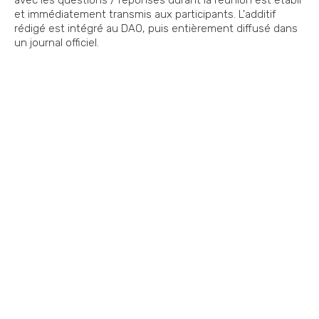
avec les questions / réponses durant la réunion est établi
et immédiatement transmis aux participants. L'additif
rédigé est intégré au DAO, puis entièrement diffusé dans
un journal officiel.
Vous souhaitez nous
contacter ?
Vous vous posez une question ? Vous