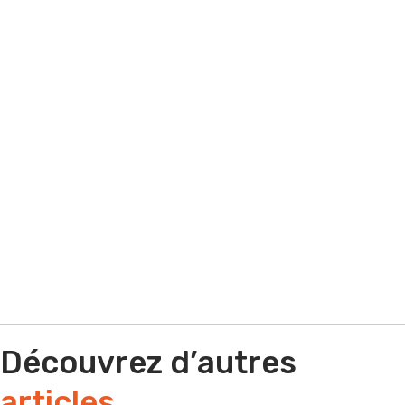
besoin d'aide sur un appel d'offres ? Quel
que soit votre situation contactez-nous !
Par e-mail
Par téléphone
Découvrez d’autres
articles