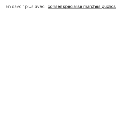
En savoir plus avec :
conseil spécialisé marchés publics
Vous souhaitez nous
contacter ?
Vous vous posez une question ? Vous
avez besoin d'optimiser votre
performance commerciale ? Vous avez