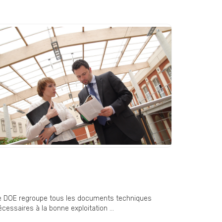
OE (Dossier des Ouvrages
xécutés) : un document
ndispensable en fin de chantier
e DOE regroupe tous les documents techniques
cessaires à la bonne exploitation ...