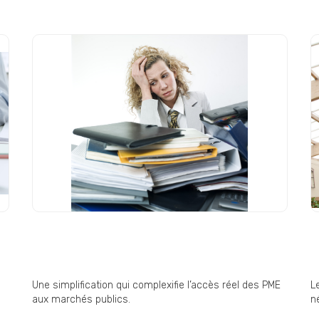
Commande publique : « une
D
simplification pas si
E
simplificatrice » ?
i
Une simplification qui complexifie l’accès réel des PME
L
aux marchés publics.
né