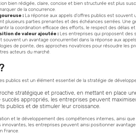
ion bien rédigée, claire, concise et bien structurée est plus susce
marquer de la concurrence.
goureuse :
La réponse aux appels d'offres publics est souvent
t plusieurs parties prenantes et des échéances serrées. Une ge
tir la coordination efficace des efforts, le respect des délais et l
ition de valeur ajoutée :
Les entreprises qui proposent des s
ont souvent un avantage concurrentiel dans la réponse aux appels 
ologies de pointe, des approches novatrices pour résoudre les p
utres acteurs du marché.
?
res publics est un élément essentiel de la stratégie de dévelop
oche stratégique et proactive, en mettant en place une
 de succès appropriés, les entreprises peuvent maximise
s publics et de stimuler leur croissance.
mation et le développement des compétences internes, ainsi que
s innovantes, les entreprises peuvent ainsi positionner avantage
en France.