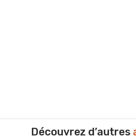
Vous souhaitez nous
Vous vous posez une question ? Vous avez bes
performance commerciale ? Vous avez besoin d
d'offres ? Quel que soit votre situation contact
Découvrez d’autres