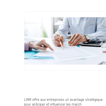
Appel à Manifestation d’Intérêt
(AMI) : une opportunité
stratégique encore sous-
exploitée par les entreprise
L’AMI offre aux entreprises un avantage stratégique
pour anticiper et influencer les march